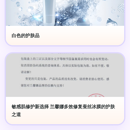
白色的护肤品
敏感肌修护新选择 兰馨娜多效修复蚕丝冰膜的护肤
之道