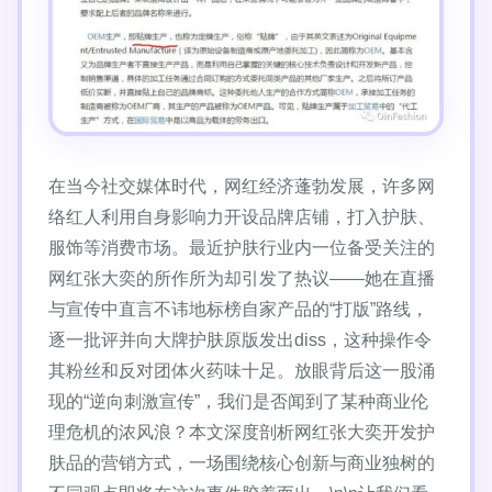
在当今社交媒体时代，网红经济蓬勃发展，许多网
络红人利用自身影响力开设品牌店铺，打入护肤、
服饰等消费市场。最近护肤行业内一位备受关注的
网红张大奕的所作所为却引发了热议——她在直播
与宣传中直言不讳地标榜自家产品的“打版”路线，
逐一批评并向大牌护肤原版发出diss，这种操作令
其粉丝和反对团体火药味十足。放眼背后这一股涌
现的“逆向刺激宣传”，我们是否闻到了某种商业伦
理危机的浓风浪？本文深度剖析网红张大奕开发护
肤品的营销方式，一场围绕核心创新与商业独树的