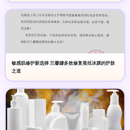
敏感肌修护新选择 兰馨娜多效修复蚕丝冰膜的护肤
之道