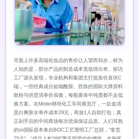
市面上许多高端化妆品的售价让人望而却步，鲜为
人知的是，部分产品的制造成本竟低得出奇。探访
工厂源头发现，专业机构和集团主打批发价直供C
端，一些经典成分如烟酰胺、胜肽的国际大牌原料
散粉与供货清单价虽微，每瓶膏体中纯度都不走低
换方案。在Mister林特化工车间展览厅，一款血清
蛋白爽肤水单件成本29元，再放1人自助打包；真
正剁手后的中间商场每次统保保证品质。人们耳熟
的xx国际原本来自BOC工艺透明工厂总部，“拿货
75元”、“成品上柜399”屡见明显控价腰斩。皮肤医