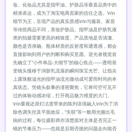
妆、化妆品尤其是指甲油、护肤品等垂直品类中的
精准表达，成为了淘宝电商卖家的信任之选。\n\n
细节为王，呈现产品的真实质感\n\n与服装、家居
等传统商品不同，美妆护肤品、指甲油及护肤乳液
类的拍摄需要更高的精致度。产品质地是否清澈、
颜色是否准确、瓶体材质的反射度和通透感，都会
直接影响到用户的判断和购买意愿。逆光者视觉首
先确立了“小件单品-大细节”的核心焦点——透明渐
变镜头慢移于润肤乳流落的瞬间珠宝光芒、让指尖
上露珠般溢光的指甲油流光微动成可爱而时尚的本
真状态。凭镜头叙事的谨密聚焦，它将司空可见不
过的体验动感浓缩，打开商品魅力维度的大门。
\n\n重视还原灯洁度带来的陈列语境融入\n\n为了消
除色调失控及平面效应，“失联”等一般用光频出毛
病的过程，每位摄影师亦清楚面对主体是否完正一
镜的节奏压力——也就是后期否接的问题走向能否